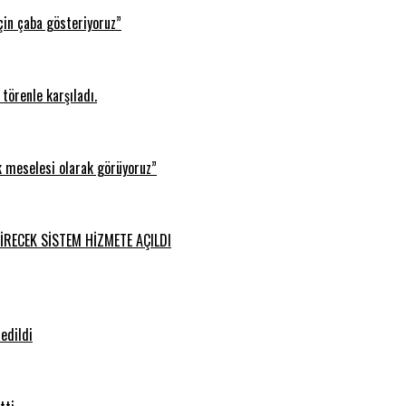
çin çaba gösteriyoruz”
törenle karşıladı.
k meselesi olarak görüyoruz”
İRECEK SİSTEM HİZMETE AÇILDI
edildi