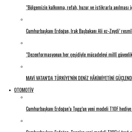
“Bölgemizin kalkınma, refah, huzur ve istikrarla anılması i
Cumhurbaşkanı Erdoğan, Irak Başbakanı Ali ez-Zeydi’ resmî 
“Dezenformasyonun her çeşidiyle mücadeleyi millî güvenli
MAVİ VATAN’DA TÜRKİYE’NİN DENİZ HÂKİMİYETİNİ GÜÇLEND
OTOMOTİV
Cumhurbaşkanı Erdoğan’a Togg’un yeni modeli T10F hediye 