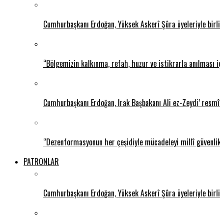
Cumhurbaşkanı Erdoğan, Yüksek Askerî Şûra üyeleriyle birlik
“Bölgemizin kalkınma, refah, huzur ve istikrarla anılması i
Cumhurbaşkanı Erdoğan, Irak Başbakanı Ali ez-Zeydi’ resmî 
“Dezenformasyonun her çeşidiyle mücadeleyi millî güvenli
PATRONLAR
Cumhurbaşkanı Erdoğan, Yüksek Askerî Şûra üyeleriyle birlik