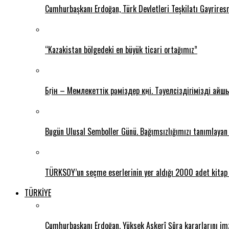
Cumhurbaşkanı Erdoğan, Türk Devletleri Teşkilatı Gayriresm
“Kazakistan bölgedeki en büyük ticari ortağımız”
Бүгін – Мемлекеттік рәміздер күні. Тәуелсіздігімізді
Bugün Ulusal Semboller Günü. Bağımsızlığımızı tanımlayan 
TÜRKSOY’un seçme eserlerinin yer aldığı 2000 adet kitap A
TÜRKİYE
Cumhurbaşkanı Erdoğan, Yüksek Askerî Şûra kararlarını im