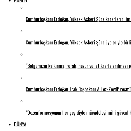
GÜNCEL
Cumhurbaşkanı Erdoğan, Yüksek Askerî Şûra kararlarını im
Cumhurbaşkanı Erdoğan, Yüksek Askerî Şûra üyeleriyle birlik
“Bölgemizin kalkınma, refah, huzur ve istikrarla anılması i
Cumhurbaşkanı Erdoğan, Irak Başbakanı Ali ez-Zeydi’ resmî 
“Dezenformasyonun her çeşidiyle mücadeleyi millî güvenli
DÜNYA