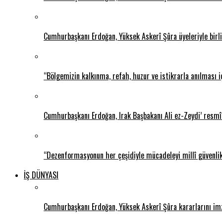
Cumhurbaşkanı Erdoğan, Yüksek Askerî Şûra üyeleriyle birlik
“Bölgemizin kalkınma, refah, huzur ve istikrarla anılması i
Cumhurbaşkanı Erdoğan, Irak Başbakanı Ali ez-Zeydi’ resmî 
“Dezenformasyonun her çeşidiyle mücadeleyi millî güvenli
İŞ DÜNYASI
Cumhurbaşkanı Erdoğan, Yüksek Askerî Şûra kararlarını im