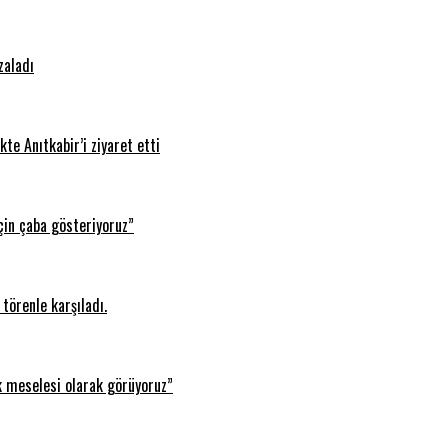
zaladı
te Anıtkabir’i ziyaret etti
çin çaba gösteriyoruz”
törenle karşıladı.
k meselesi olarak görüyoruz”