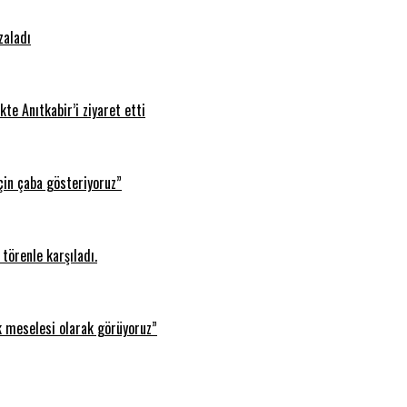
zaladı
te Anıtkabir’i ziyaret etti
çin çaba gösteriyoruz”
törenle karşıladı.
k meselesi olarak görüyoruz”