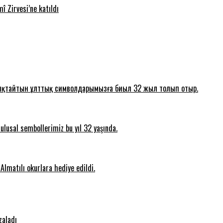
î Zirvesi’ne katıldı
 айшықтайтын ұлттық символдарымызға биыл 32 жыл толып отыр.
ulusal sembollerimiz bu yıl 32 yaşında.
lmatılı okurlara hediye edildi.
zaladı