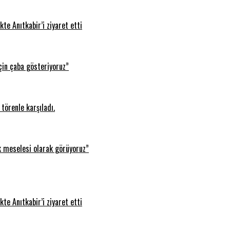
te Anıtkabir’i ziyaret etti
çin çaba gösteriyoruz”
törenle karşıladı.
k meselesi olarak görüyoruz”
te Anıtkabir’i ziyaret etti