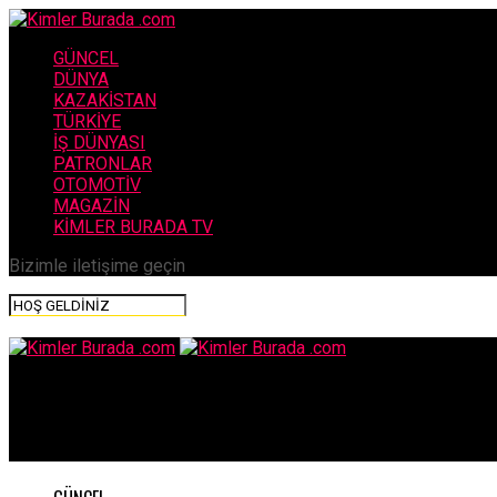
GÜNCEL
DÜNYA
KAZAKİSTAN
TÜRKİYE
İŞ DÜNYASI
PATRONLAR
OTOMOTİV
MAGAZİN
KİMLER BURADA TV
Bizimle iletişime geçin
Kimler Burada .com
Cumhurbaşkanı Erdoğan, “Yılın ikinci yarısıyla birlikte, ekonomi