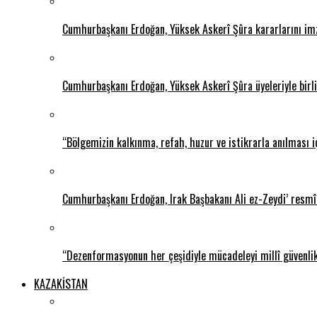
Cumhurbaşkanı Erdoğan, Yüksek Askerî Şûra kararlarını im
Cumhurbaşkanı Erdoğan, Yüksek Askerî Şûra üyeleriyle birlik
“Bölgemizin kalkınma, refah, huzur ve istikrarla anılması i
Cumhurbaşkanı Erdoğan, Irak Başbakanı Ali ez-Zeydi’ resmî 
“Dezenformasyonun her çeşidiyle mücadeleyi millî güvenli
KAZAKİSTAN