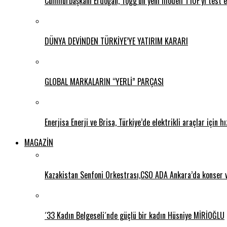
Cumhurbaşkanı Erdoğan, Togg’un yeni modeli T10F’yi test e
DÜNYA DEVİNDEN TÜRKİYE’YE YATIRIM KARARI
GLOBAL MARKALARIN “YERLİ” PARÇASI
Enerjisa Enerji ve Brisa, Türkiye’de elektrikli araçlar için h
MAGAZİN
Kazakistan Senfoni Orkestrası,CSO ADA Ankara’da konser 
´33 Kadın Belgeseli´nde güçlü bir kadın Hüsniye MİRİOĞLU