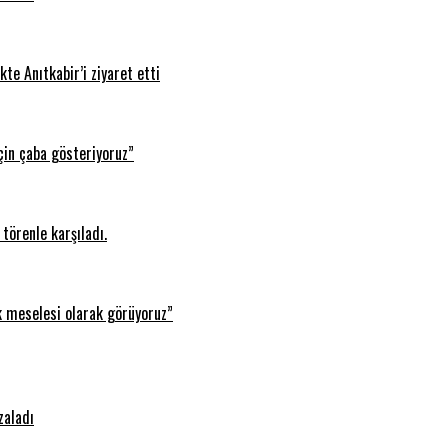
te Anıtkabir’i ziyaret etti
çin çaba gösteriyoruz”
törenle karşıladı.
k meselesi olarak görüyoruz”
zaladı