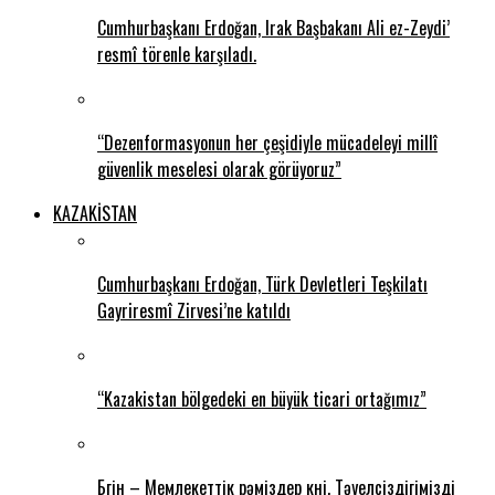
Cumhurbaşkanı Erdoğan, Irak Başbakanı Ali ez-Zeydi’
resmî törenle karşıladı.
“Dezenformasyonun her çeşidiyle mücadeleyi millî
güvenlik meselesi olarak görüyoruz”
KAZAKİSTAN
Cumhurbaşkanı Erdoğan, Türk Devletleri Teşkilatı
Gayriresmî Zirvesi’ne katıldı
“Kazakistan bölgedeki en büyük ticari ortağımız”
Бүгін – Мемлекеттік рәміздер күні. Тәуелсіздігімізді