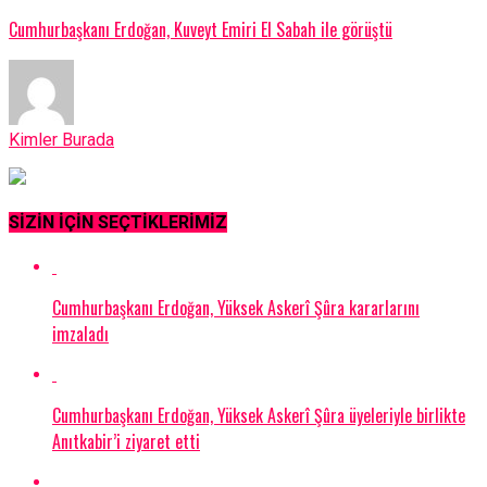
Cumhurbaşkanı Erdoğan, Kuveyt Emiri El Sabah ile görüştü
Kimler Burada
SİZİN İÇİN SEÇTİKLERİMİZ
Cumhurbaşkanı Erdoğan, Yüksek Askerî Şûra kararlarını
imzaladı
Cumhurbaşkanı Erdoğan, Yüksek Askerî Şûra üyeleriyle birlikte
Anıtkabir’i ziyaret etti