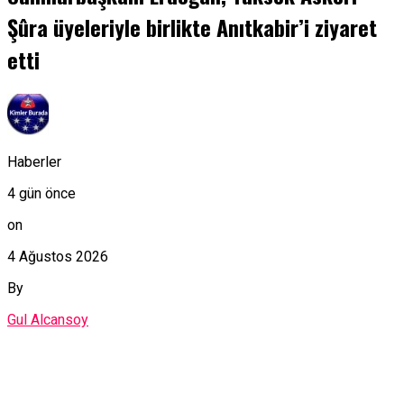
Şûra üyeleriyle birlikte Anıtkabir’i ziyaret
etti
Haberler
4 gün önce
on
4 Ağustos 2026
By
Gul Alcansoy