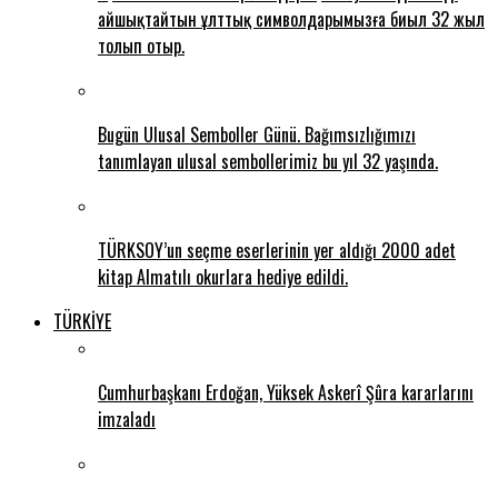
айшықтайтын ұлттық символдарымызға биыл 32 жыл
толып отыр.
Bugün Ulusal Semboller Günü. Bağımsızlığımızı
tanımlayan ulusal sembollerimiz bu yıl 32 yaşında.
TÜRKSOY’un seçme eserlerinin yer aldığı 2000 adet
kitap Almatılı okurlara hediye edildi.
TÜRKİYE
Cumhurbaşkanı Erdoğan, Yüksek Askerî Şûra kararlarını
imzaladı