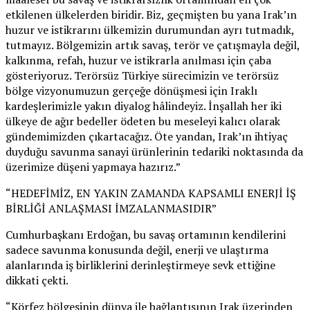
etkilenen ülkelerden biridir. Biz, geçmişten bu yana Irak’ın
huzur ve istikrarını ülkemizin durumundan ayrı tutmadık,
tutmayız. Bölgemizin artık savaş, terör ve çatışmayla değil,
kalkınma, refah, huzur ve istikrarla anılması için çaba
gösteriyoruz. Terörsüz Türkiye sürecimizin ve terörsüz
bölge vizyonumuzun gerçeğe dönüşmesi için Iraklı
kardeşlerimizle yakın diyalog hâlindeyiz. İnşallah her iki
ülkeye de ağır bedeller ödeten bu meseleyi kalıcı olarak
gündemimizden çıkartacağız. Öte yandan, Irak’ın ihtiyaç
duyduğu savunma sanayi ürünlerinin tedariki noktasında da
üzerimize düşeni yapmaya hazırız.”
“HEDEFİMİZ, EN YAKIN ZAMANDA KAPSAMLI ENERJİ İŞ
BİRLİĞİ ANLAŞMASI İMZALANMASIDIR”
Cumhurbaşkanı Erdoğan, bu savaş ortamının kendilerini
sadece savunma konusunda değil, enerji ve ulaştırma
alanlarında iş birliklerini derinleştirmeye sevk ettiğine
dikkati çekti.
“Körfez bölgesinin dünya ile bağlantısının Irak üzerinden