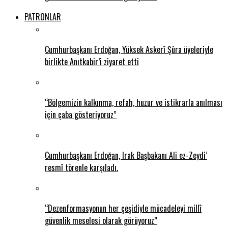
PATRONLAR
Cumhurbaşkanı Erdoğan, Yüksek Askerî Şûra üyeleriyle
birlikte Anıtkabir’i ziyaret etti
“Bölgemizin kalkınma, refah, huzur ve istikrarla anılması
için çaba gösteriyoruz”
Cumhurbaşkanı Erdoğan, Irak Başbakanı Ali ez-Zeydi’
resmî törenle karşıladı.
“Dezenformasyonun her çeşidiyle mücadeleyi millî
güvenlik meselesi olarak görüyoruz”