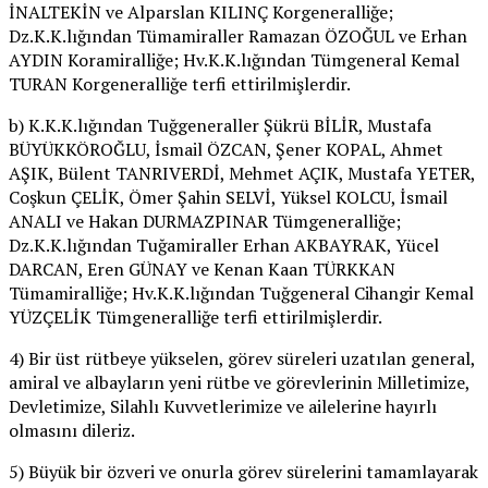
İNALTEKİN ve Alparslan KILINÇ Korgeneralliğe;
Dz.K.K.lığından Tümamiraller Ramazan ÖZOĞUL ve Erhan
AYDIN Koramiralliğe; Hv.K.K.lığından Tümgeneral Kemal
TURAN Korgeneralliğe terfi ettirilmişlerdir.
b) K.K.K.lığından Tuğgeneraller Şükrü BİLİR, Mustafa
BÜYÜKKÖROĞLU, İsmail ÖZCAN, Şener KOPAL, Ahmet
AŞIK, Bülent TANRIVERDİ, Mehmet AÇIK, Mustafa YETER,
Coşkun ÇELİK, Ömer Şahin SELVİ, Yüksel KOLCU, İsmail
ANALI ve Hakan DURMAZPINAR Tümgeneralliğe;
Dz.K.K.lığından Tuğamiraller Erhan AKBAYRAK, Yücel
DARCAN, Eren GÜNAY ve Kenan Kaan TÜRKKAN
Tümamiralliğe; Hv.K.K.lığından Tuğgeneral Cihangir Kemal
YÜZÇELİK Tümgeneralliğe terfi ettirilmişlerdir.
4) Bir üst rütbeye yükselen, görev süreleri uzatılan general,
amiral ve albayların yeni rütbe ve görevlerinin Milletimize,
Devletimize, Silahlı Kuvvetlerimize ve ailelerine hayırlı
olmasını dileriz.
5) Büyük bir özveri ve onurla görev sürelerini tamamlayarak