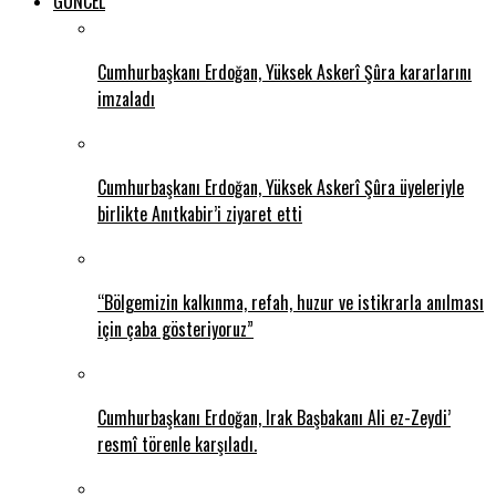
GÜNCEL
Cumhurbaşkanı Erdoğan, Yüksek Askerî Şûra kararlarını
imzaladı
Cumhurbaşkanı Erdoğan, Yüksek Askerî Şûra üyeleriyle
birlikte Anıtkabir’i ziyaret etti
“Bölgemizin kalkınma, refah, huzur ve istikrarla anılması
için çaba gösteriyoruz”
Cumhurbaşkanı Erdoğan, Irak Başbakanı Ali ez-Zeydi’
resmî törenle karşıladı.