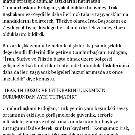
matuf stratejik adımlar attıklarını hatırlatan
Cumhurbaşkanı Erdoğan, yakaladıkları bu ivmeyi Irak
Başbakanı ez-Zeydi ile daha ileri noktalara taşıyacaklarına
inandıklarını belirterek, Türkiye olarak Irak Başbakanı ez-
Zeydi’ye ihtiyaç duyduğu her alanda destek vermeye hazır
olduklarını bildirdi.
Bu kardeşlik zemini temelinde ilişkileri kapsamlı şekilde
değerlendirdiklerini dile getiren Cumhurbaşkanı Erdoğan,
“İran, Suriye ve Filistin başta olmak üzere bölgesel
gelişmeler hakkında fikir teatisinde bulunduk. İlişkilerimizi
daha da ileri taşıyacak belgeleri huzurlarımızda az önce
imzaladık” diye konuştu.
“IRAK’IN HUZUR VE İSTİKRARINI ÜLKEMİZİN
DURUMUNDAN AYRI TUTMADIK”
Cumhurbaşkanı Erdoğan, Türkiye’nin yanı başındaki savaş
ortamının etkisiyle görüşmelerde güvenlik, terörle
mücadele, enerji ve ulaştırma konularının bir hayli yer
tuttuğunu ifade ederek, şunları kaydetti: “Komşumuz Irak,
maalesef bu savaş ve istikrarsızlık ortamından en çok