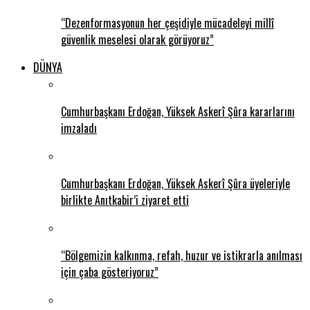
“Dezenformasyonun her çeşidiyle mücadeleyi millî
güvenlik meselesi olarak görüyoruz”
DÜNYA
Cumhurbaşkanı Erdoğan, Yüksek Askerî Şûra kararlarını
imzaladı
Cumhurbaşkanı Erdoğan, Yüksek Askerî Şûra üyeleriyle
birlikte Anıtkabir’i ziyaret etti
“Bölgemizin kalkınma, refah, huzur ve istikrarla anılması
için çaba gösteriyoruz”