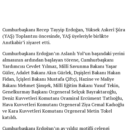
Cumhurbaşkanı Recep Tayyip Erdoğan, Yüksek Askerî Şûra
(YAŞ) Toplantısı öncesinde, YAŞ üyeleriyle birlikte
Anıtkabir’i ziyaret etti.
Cumhurbaşkanı Erdoğan’ın Aslanlı Yol’un başındaki yerini
almasının ardından başlayan törene, Cumhurbaşkanı
Yardımcısı Cevdet Yılmaz, Millî Savunma Bakanı Yaşar
Güler, Adalet Bakanı Akın Gürlek, Dışişleri Bakanı Hakan
Fidan, İçişleri Bakanı Mustafa Çiftçi, Hazine ve Maliye
Bakanı Mehmet Şimşek, Millî Eğitim Bakanı Yusuf Tekin,
Genelkurmay Başkanı Orgeneral Selçuk Bayraktaroğlu,
Deniz Kuvvetleri Komutanı Oramiral Ercüment Tatlıoğlu,
Hava Kuvvetleri Komutanı Orgeneral Ziya Cemal Kadıoğlu
ve Kara Kuvvetleri Komutanı Orgeneral Metin Tokel
katıldı.
Cumhurbaşkanı Erdoğan’ın ay yıldız motifli çelengi