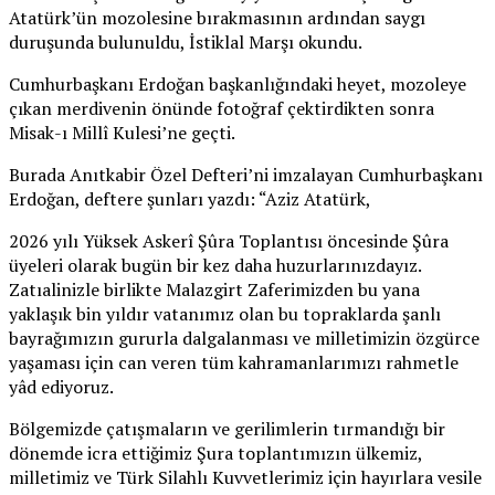
Atatürk’ün mozolesine bırakmasının ardından saygı
duruşunda bulunuldu, İstiklal Marşı okundu.
Cumhurbaşkanı Erdoğan başkanlığındaki heyet, mozoleye
çıkan merdivenin önünde fotoğraf çektirdikten sonra
Misak-ı Millî Kulesi’ne geçti.
Burada Anıtkabir Özel Defteri’ni imzalayan Cumhurbaşkanı
Erdoğan, deftere şunları yazdı: “Aziz Atatürk,
2026 yılı Yüksek Askerî Şûra Toplantısı öncesinde Şûra
üyeleri olarak bugün bir kez daha huzurlarınızdayız.
Zatıalinizle birlikte Malazgirt Zaferimizden bu yana
yaklaşık bin yıldır vatanımız olan bu topraklarda şanlı
bayrağımızın gururla dalgalanması ve milletimizin özgürce
yaşaması için can veren tüm kahramanlarımızı rahmetle
yâd ediyoruz.
Bölgemizde çatışmaların ve gerilimlerin tırmandığı bir
dönemde icra ettiğimiz Şura toplantımızın ülkemiz,
milletimiz ve Türk Silahlı Kuvvetlerimiz için hayırlara vesile