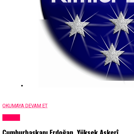
OKUMAYA DEVAM ET
DÜNYA
Cumhurbaşkanı Erdoğan, Yüksek Askerî