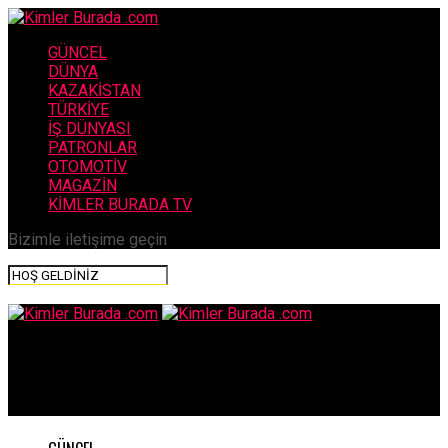
GÜNCEL
DÜNYA
KAZAKİSTAN
TÜRKİYE
İŞ DÜNYASI
PATRONLAR
OTOMOTİV
MAGAZİN
KİMLER BURADA TV
Bizimle iletişime geçin
Kimler Burada .com
Cumhurbaşkanı Erdoğan Umman’da