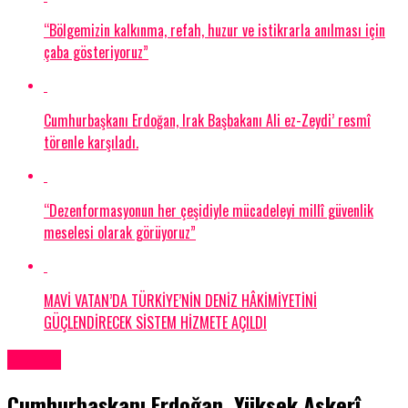
“Bölgemizin kalkınma, refah, huzur ve istikrarla anılması için
çaba gösteriyoruz”
Cumhurbaşkanı Erdoğan, Irak Başbakanı Ali ez-Zeydi’ resmî
törenle karşıladı.
“Dezenformasyonun her çeşidiyle mücadeleyi millî güvenlik
meselesi olarak görüyoruz”
MAVİ VATAN’DA TÜRKİYE’NİN DENİZ HÂKİMİYETİNİ
GÜÇLENDİRECEK SİSTEM HİZMETE AÇILDI
DÜNYA
Cumhurbaşkanı Erdoğan, Yüksek Askerî