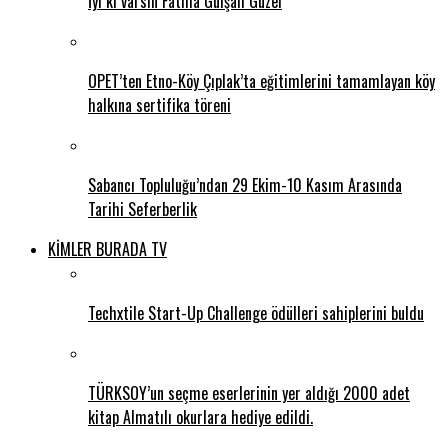
İyi ki varsın Fatma Gülşah Güzel
OPET’ten Etno-Köy Çıplak’ta eğitimlerini tamamlayan köy
halkına sertifika töreni
Sabancı Topluluğu’ndan 29 Ekim-10 Kasım Arasında
Tarihi Seferberlik
KİMLER BURADA TV
Techxtile Start-Up Challenge ödülleri sahiplerini buldu
TÜRKSOY’un seçme eserlerinin yer aldığı 2000 adet
kitap Almatılı okurlara hediye edildi.