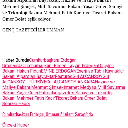
Mehmet Şimşek, Millî Savunma Bakanı Yaşar Güler, Sanayi
ve Teknoloji Bakanı Mehmet Fatih Kacır ve Ticaret Bakanı
Ömer Bolat eşlik ediyor.
GENÇ GAZETECİLER UMMAN
Haber Burada
Cumhurbaşkanı Erdoğan
Umman’da
Cumhurbaşkanı Recep Tayyip Erdoğan
Dışişleri
Bakanı Hakan Fidan
EMİNE ERDOĞAN
Enerji ve Tabii Kaynaklar
Bakanı Alparslan Bayraktar
Featured
Gül ALCANSOY
Gül
ALCANSOY - TÜRKİYE
Gül ALCANSOY ANKARA
Hazine ve
Maliye Bakanı Mehmet Şimşek
İnternet Medyası
Millî Savunma
Bakanı Yaşar Güler
Patronlar gazetesi
Sanayi ve Teknoloji
Bakanı Mehmet Fatih Kacır
Ticaret Bakanı Ömer Bolat
Sonraki Haber
Cumhurbaşkanı Erdoğan, Umman Al Alam Sarayı’nda
Önceki Haber