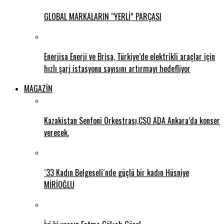
GLOBAL MARKALARIN “YERLİ” PARÇASI
Enerjisa Enerji ve Brisa, Türkiye’de elektrikli araçlar için
hızlı şarj istasyonu sayısını artırmayı hedefliyor
MAGAZİN
Kazakistan Senfoni Orkestrası,CSO ADA Ankara’da konser
verecek.
´33 Kadın Belgeseli´nde güçlü bir kadın Hüsniye
MİRİOĞLU