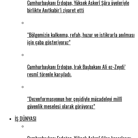
Cumhurbaşkanı Erdoğan, Yüksek Askerî Şûra üyeleriyle
birlikte Anıtkabir’i ziyaret etti
“Bölgemizin kalkınma, refah, huzur ve istikrarla anılması
için çaba gösteriyoruz”
Cumhurbaşkanı Erdoğan, Irak Başbakanı Ali ez-Zeydi’
resmî törenle karşıladı.
“Dezenformasyonun her çeşidiyle mücadeleyi millî
güvenlik meselesi olarak görüyoruz”
İŞ DÜNYASI