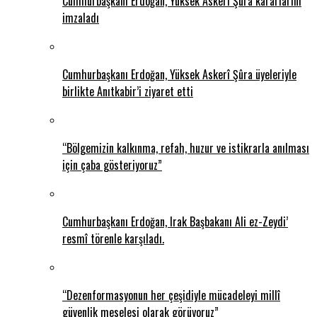
Cumhurbaşkanı Erdoğan, Yüksek Askerî Şûra kararlarını
imzaladı
Cumhurbaşkanı Erdoğan, Yüksek Askerî Şûra üyeleriyle
birlikte Anıtkabir’i ziyaret etti
“Bölgemizin kalkınma, refah, huzur ve istikrarla anılması
için çaba gösteriyoruz”
Cumhurbaşkanı Erdoğan, Irak Başbakanı Ali ez-Zeydi’
resmî törenle karşıladı.
“Dezenformasyonun her çeşidiyle mücadeleyi millî
güvenlik meselesi olarak görüyoruz”